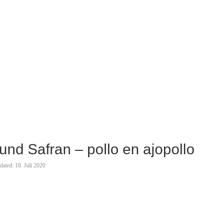
nd Safran – pollo en ajopollo
dated:
18. Juli 2020