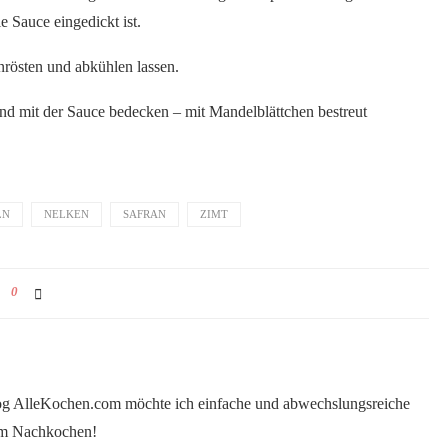
e Sauce eingedickt ist.
nrösten und abkühlen lassen.
und mit der Sauce bedecken – mit Mandelblättchen bestreut
LN
NELKEN
SAFRAN
ZIMT
0
log AlleKochen.com möchte ich einfache und abwechslungsreiche
eim Nachkochen!